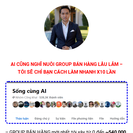
AI CŨNG NGHĨ NUÔI GROUP BÁN HÀNG LÂU LẮM –
TÔI SẼ CHỈ BẠN CÁCH LÀM NHANH X10 LẦN
– GROUP BÁN HÀNG mới nhất tôi xây từ 0 đến
~540,000