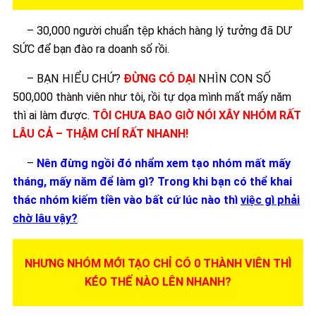
– 30,000 người chuẩn tệp khách hàng lý tưởng đã DƯ
SỨC để bạn đào ra doanh số rồi.
– BẠN HIỂU CHỨ?
ĐỪNG CÓ DẠI
NHÌN CON SỐ
500,000 thành viên như tôi, rồi tự dọa mình mất mấy năm
thì ai làm được.
TÔI CHƯA BAO GIỜ NÓI XÂY NHÓM RẤT
LÂU CẢ – THẬM CHÍ RẤT NHANH!
–
Nên đừng ngồi đó nhẩm xem tạo nhóm mất mấy
tháng, mấy năm để làm gì? Trong khi bạn có thể khai
thác nhóm kiếm tiền vào bất cứ lúc nào thì
việc gì phải
chờ lâu vậy?
NHƯNG NHÓM MỚI TẠO CHỈ CÓ 0 THÀNH VIÊN THÌ
KÉO THẾ NÀO LÊN NHANH?