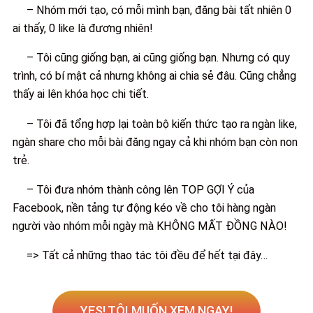
– Nhóm mới tạo, có mỗi mình bạn, đăng bài tất nhiên 0
ai thấy, 0 like là đương nhiên!
– Tôi cũng giống bạn, ai cũng giống bạn. Nhưng có quy
trình, có bí mật cả nhưng không ai chia sẻ đâu. Cũng chẳng
thấy ai lên khóa học chi tiết.
– Tôi đã tổng hợp lại toàn bộ kiến thức tạo ra ngàn like,
ngàn share cho mỗi bài đăng ngay cả khi nhóm bạn còn non
trẻ.
– Tôi đưa nhóm thành công lên TOP GỢI Ý của
Facebook, nền tảng tự động kéo về cho tôi hàng ngàn
người vào nhóm mỗi ngày mà KHÔNG MẤT ĐỒNG NÀO!
=> Tất cả những thao tác tôi đều để hết tại đây…
YES! TÔI MUỐN XEM NGAY!