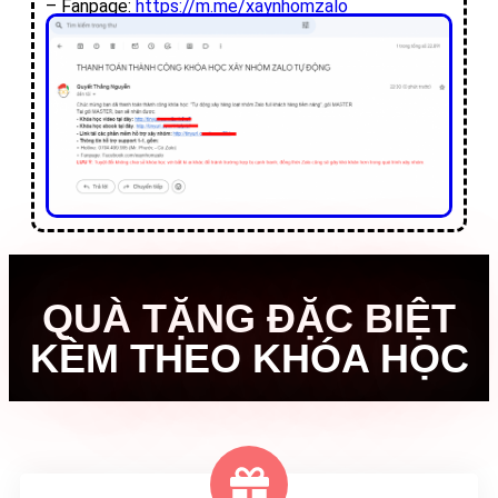
– Fanpage:
https://m.me/xaynhomzalo
QUÀ TẶNG ĐẶC BIỆT
KÈM THEO KHÓA HỌC