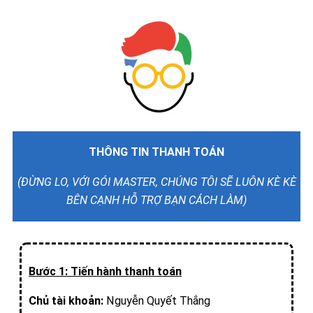
THÔNG TIN THANH TOÁN
(ĐỪNG LO, VỚI GÓI MASTER, CHÚNG TÔI SẼ LUÔN KÈ KÈ
BÊN CẠNH HỖ TRỢ BẠN CÁCH LÀM)
Bước 1: Tiến hành thanh toán
Chủ tài khoản:
Nguyễn Quyết Thắng