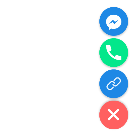
chaty
Hide