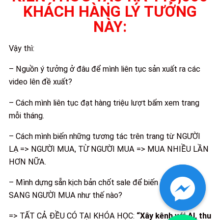
KHÁCH HÀNG LÝ TƯỞNG
NÀY:
Vậy thì:
– Nguồn ý tưởng ở đâu để mình liên tục sản xuất ra các
video lên đề xuất?
– Cách mình liên tục đạt hàng triệu lượt bấm xem trang
mỗi tháng.
– Cách mình biến những tương tác trên trang từ NGƯỜI
LẠ => NGƯỜI MUA, TỪ NGƯỜI MUA => MUA NHIỀU LẦN
HƠN NỮA.
– Mình dựng sẵn kịch bản chốt sale để biến NGƯỜI LẠ
SANG NGƯỜI MUA như thế nào?
=> TẤT CẢ ĐỀU CÓ TẠI KHÓA HỌC:
“Xây kênh với AI, thu