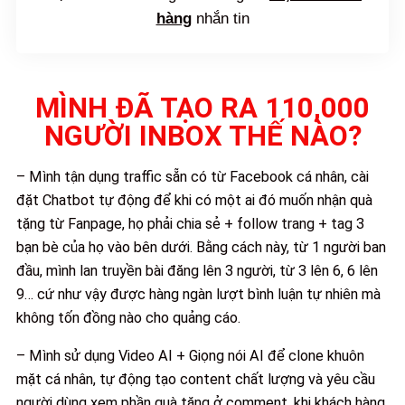
hàng
nhắn tin
MÌNH ĐÃ TẠO RA 110,000
NGƯỜI INBOX THẾ NÀO?
– Mình tận dụng traffic sẵn có từ Facebook cá nhân, cài
đặt Chatbot tự động để khi có một ai đó muốn nhận quà
tặng từ Fanpage, họ phải chia sẻ + follow trang + tag 3
bạn bè của họ vào bên dưới. Bằng cách này, từ 1 người ban
đầu, mình lan truyền bài đăng lên 3 người, từ 3 lên 6, 6 lên
9… cứ như vậy được hàng ngàn lượt bình luận tự nhiên mà
không tốn đồng nào cho quảng cáo.
– Mình sử dụng Video AI + Giọng nói AI để clone khuôn
mặt cá nhân, tự động tạo content chất lượng và yêu cầu
người dùng xem phần quà tặng ở comment, khi khách hàng