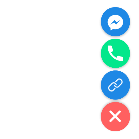
chaty
Hide