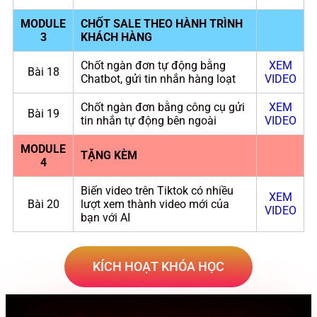
MODULE
CHỐT SALE THEO HÀNH TRÌNH
3
KHÁCH HÀNG
Chốt ngàn đơn tự động bằng
XEM
Bài 18
Chatbot, gửi tin nhắn hàng loạt
VIDEO
Chốt ngàn đơn bằng công cụ gửi
XEM
Bài 19
tin nhắn tự động bên ngoài
VIDEO
MODULE
TẶNG KÈM
4
Biến video trên Tiktok có nhiều
XEM
Bài 20
lượt xem thành video mới của
VIDEO
bạn với AI
KÍCH HOẠT KHÓA HỌC