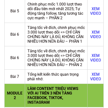
Chinh phục mốc 1.000 lượt theo
dõi đầu tiên mới nhất 2025; Tự
XEM
Bài 5
động tăng follow, tăng tương tác
VIDEO
cực mạnh – PHẦN 2
Tăng tốc về đích, chinh phục mốc
3.000 lượt theo dõi => CHỈ CẦN
XEM
Bài 6
CHỪNG NÀY LÀ ĐỦ, KHÔNG CẦN
VIDEO
NHIỀU HƠN NỮA ĐÂU – PHẦN 1
Tăng tốc về đích, chinh phục mốc
3.000 lượt theo dõi => CHỈ CẦN
XEM
Bài 6
CHỪNG NÀY LÀ ĐỦ, KHÔNG CẦN
VIDEO
NHIỀU HƠN NỮA ĐÂU – PHẦN 2
Tổng kết kiến thức quan trọng
XEM
Bài 7
phải nhớ.
VIDEO
LÀM CONTENT TRIỆU VIEWS
MODULE
VỚI AI TRÊN 3 NỀN TẢNG
2
FACEBOOK, TIKTOK,
INSTAGRAM