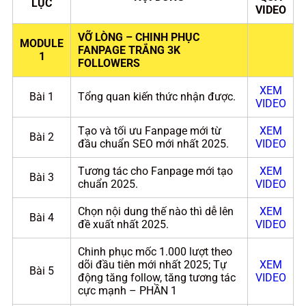
LỤC
VIDEO
VỠ LÒNG – CHINH PHỤC
MODULE
FANPAGE TRẮNG 3K
1
FOLLOWERS
XEM
Bài 1
Tổng quan kiến thức nhận được.
VIDEO
Tạo và tối ưu Fanpage mới từ
XEM
Bài 2
đầu chuẩn SEO mới nhất 2025.
VIDEO
Tương tác cho Fanpage mới tạo
XEM
Bài 3
chuẩn 2025.
VIDEO
Chọn nội dung thế nào thì dễ lên
XEM
Bài 4
đề xuất nhất 2025.
VIDEO
Chinh phục mốc 1.000 lượt theo
dõi đầu tiên mới nhất 2025; Tự
XEM
Bài 5
động tăng follow, tăng tương tác
VIDEO
cực mạnh – PHẦN 1