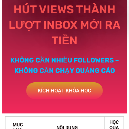
HÚT VIEWS THÀNH
LƯỢT INBOX MỚI RA
TIỀN
KHÔNG CẦN NHIỀU FOLLOWERS –
KHÔNG CẦN CHẠY QUẢNG CÁO
KÍCH HOẠT KHÓA HỌC
HỌC
MỤC
NỘI DUNG
QUA